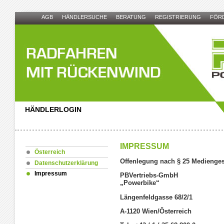
AGB
HÄNDLERSUCHE
BERATUNG
REGISTRIERUNG
FÖR
HÄNDLERLOGIN
IMPRESSUM
Österreich
Offenlegung nach § 25 Medienges
Datenschutzerklärung
Impressum
PBVertriebs-GmbH
„Powerbike“
Längenfeldgasse 68/2/1
A-1120 Wien/Österreich