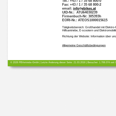
Tel.: +43 / 1 / 35 68 800-0
Fax: +43 / 1 / 35 68 800-2
email:
info
ebikes.at
UID-Nr.: ATU64030239
Firmenbuch-Nr: 305393h
EORI-Nr.: ATEOS1000015615
Tätigkeitsbereich: Großhandel mit Elektro-
Hilfsantriebe, E-scootern und Elektromobili
Richtung der Website: Information über un
Allgemeine Geschäftsbedingungen
© 2026 PBVertriebs-Gmbh | Letzte Änderung dieser Seite: 21.03.2016 | Besucher:
1.706.074 seit 