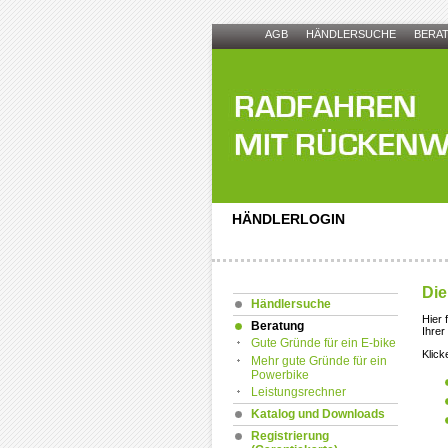
AGB
HÄNDLERSUCHE
BERA
HÄNDLERLOGIN
Die
Händlersuche
Hier 
Beratung
Ihrer
Gute Gründe für ein E-bike
Klick
Mehr gute Gründe für ein
Powerbike
Leistungsrechner
Katalog und Downloads
Registrierung