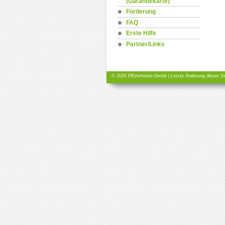
(Garantiekarte)
Förderung
FAQ
Erste Hilfe
Partner/Links
© 2026 PBVertriebs-Gmbh | Letzte Änderung dieser Se